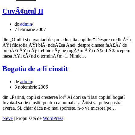
CuvÃ¢ntul II
de
admin
7 februarie 2007
din „Omilii si cuvantari despre educatia copiilor” Despre credinÅ£a
ÅŸi filosofia ÅŸi blÃ¢ndeÅ£ea Anei; despre cinstea faÅ£Äƒ de
preoÅ£i ÅŸi cÄƒ trebuie sÄƒ ne rugÄƒm ÅŸi cÃ¢nd Ã®ncepem
CuvÃ¢ntul
masa ÅŸi cÃ¢nd o terminÄƒm. 1. Nimic…
II
Bogatia de a fi cinstit
de
admin
3 noiembrie 2006
din „Parinti, copii si cresterea lor” Ai dori sa-ti lasi copilul bogat?
Invata-l sa fie cinstit, pentru ca numai asa Ã®si va putea pastra
Bogatia
averea. Si, chiar daca n-o mai sporeste, n-o va micsora pe…
de
Neve
| Propulsată de
WordPress
a
fi
cinstit