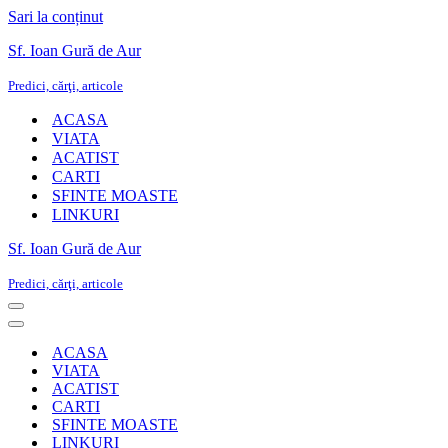
Sari la conținut
Sf. Ioan Gură de Aur
Predici, cărţi, articole
ACASA
VIATA
ACATIST
CARTI
SFINTE MOASTE
LINKURI
Sf. Ioan Gură de Aur
Predici, cărţi, articole
Meniu
de
Meniu
navigare
de
ACASA
navigare
VIATA
ACATIST
CARTI
SFINTE MOASTE
LINKURI