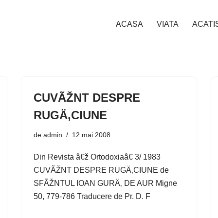
ACASA
VIATA
ACATI
CUVÃŽNT DESPRE
RUGÄ‚CIUNE
de
admin
12 mai 2008
Din Revista â€ž Ortodoxiaâ€ 3/ 1983
CUVÃŽNT DESPRE RUGÄ‚CIUNE de
SFÃŽNTUL IOAN GURÄ‚ DE AUR Migne
50, 779-786 Traducere de Pr. D. F