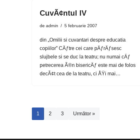
CuvÃ¢ntul IV
de
admin
5 februarie 2007
din „Omilii si cuvantari despre educatia
copiilor” CÄƒtre cei care pÄƒrÄƒsesc
slujbele si se duc la teatru; nu numai cÄƒ
petrecerea Ã®n bisericÄƒ este mai de folos
decÃ¢t cea de la teatru, ci ÅŸi mai…
1
2
3
Următor »