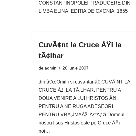
CONSTANTINOPOLEI TRADUCERE DIN
LIMBA ELINA, EDITIA DE OXONIA, 1855
CuvÃ¢nt la Cruce ÅŸi la
tÃ¢lhar
de
admin
26 iunie 2007
din â€œOmilii si cuvantariâ€ CUVÃ‚NT LA
CRUCE ÅžI LA TÃ‚LHAR, PENTRU A
DOUA VENIRE A LUI HRISTOS ÅžI
PENTRU A NE RUGA ADESEORI
PENTRU VRÄ‚JMAÅžI AstÄƒzi Domnul
nostru Iisus Hristos este pe Cruce ÅŸi
noi…