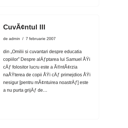
CuvÃ¢ntul III
de
admin
7 februarie 2007
din „Omilii si cuvantari despre educatia
copiilor” Despre alÄƒptarea lui Samuel ÅŸi
cÄƒ folositor lucru este a Ã®ntÃ¢rzia
naÅŸterea de copii ÅŸi cÄƒ primejdios ÅŸi
nesigur [pentru mÃ¢ntuirea noastrÄƒ] este
a nu purta grijÄƒ de…