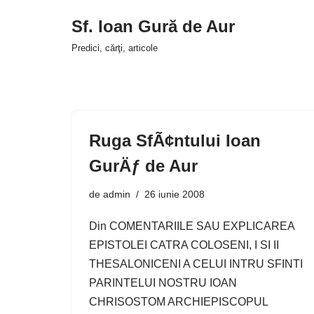
Sf. Ioan Gură de Aur
Sari
Predici, cărţi, articole
la
conținut
Ruga SfÃ¢ntului Ioan
GurÄƒ de Aur
de
admin
26 iunie 2008
Din COMENTARIILE SAU EXPLICAREA
EPISTOLEI CATRA COLOSENI, I SI II
THESALONICENI A CELUI INTRU SFINTI
PARINTELUI NOSTRU IOAN
CHRISOSTOM ARCHIEPISCOPUL