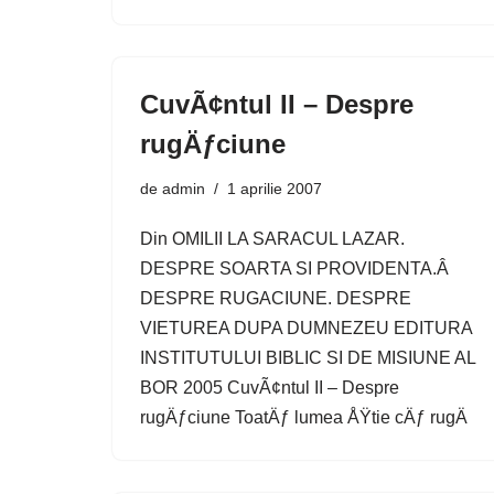
CuvÃ¢ntul II – Despre
rugÄƒciune
de
admin
1 aprilie 2007
Din OMILII LA SARACUL LAZAR.
DESPRE SOARTA SI PROVIDENTA.Â
DESPRE RUGACIUNE. DESPRE
VIETUREA DUPA DUMNEZEU EDITURA
INSTITUTULUI BIBLIC SI DE MISIUNE AL
BOR 2005 CuvÃ¢ntul II – Despre
rugÄƒciune ToatÄƒ lumea ÅŸtie cÄƒ rugÄ