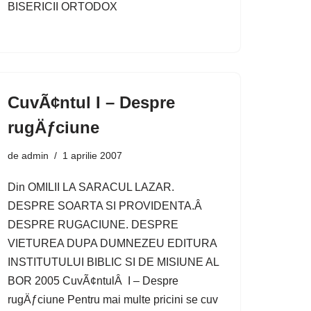
BISERICII ORTODOX
CuvÃ¢ntul I – Despre
rugÄƒciune
de
admin
1 aprilie 2007
Din OMILII LA SARACUL LAZAR.
DESPRE SOARTA SI PROVIDENTA.Â
DESPRE RUGACIUNE. DESPRE
VIETUREA DUPA DUMNEZEU EDITURA
INSTITUTULUI BIBLIC SI DE MISIUNE AL
BOR 2005 CuvÃ¢ntulÂ I – Despre
rugÄƒciune Pentru mai multe pricini se cuv