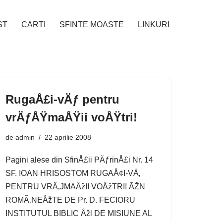
ST
CARTI
SFINTE MOASTE
LINKURI
RugaÅ£i-vÄƒ pentru
vrÄƒÅŸmaÅŸii voÅŸtri!
de
admin
22 aprilie 2008
Pagini alese din SfinÅ£ii PÄƒrinÅ£i Nr. 14
SF. IOAN HRISOSTOM RUGAÅ¢I-VÄ‚
PENTRU VRÄ‚JMAÅžII VOÅžTRI! ÃŽN
ROMÃ‚NEÅžTE DE Pr. D. FECIORU
INSTITUTUL BIBLIC Åžl DE MISIUNE AL