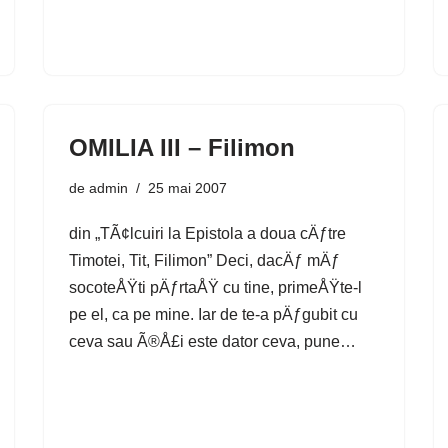
OMILIA III – Filimon
de
admin
25 mai 2007
din „TÃ¢lcuiri la Epistola a doua cÄƒtre
Timotei, Tit, Filimon” Deci, dacÄƒ mÄƒ
socoteÅŸti pÄƒrtaÅŸ cu tine, primeÅŸte-l
pe el, ca pe mine. Iar de te-a pÄƒgubit cu
ceva sau Ã®Å£i este dator ceva, pune…