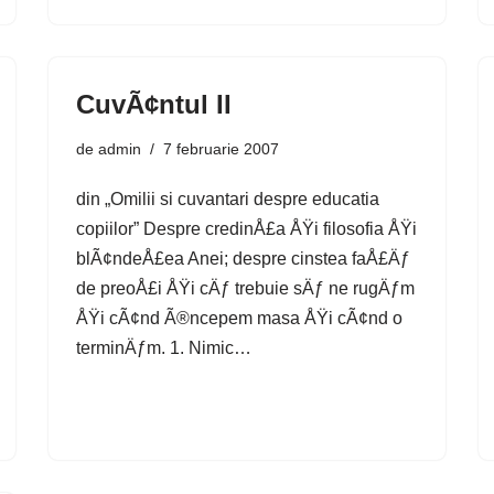
CuvÃ¢ntul II
de
admin
7 februarie 2007
din „Omilii si cuvantari despre educatia
copiilor” Despre credinÅ£a ÅŸi filosofia ÅŸi
blÃ¢ndeÅ£ea Anei; despre cinstea faÅ£Äƒ
de preoÅ£i ÅŸi cÄƒ trebuie sÄƒ ne rugÄƒm
ÅŸi cÃ¢nd Ã®ncepem masa ÅŸi cÃ¢nd o
terminÄƒm. 1. Nimic…