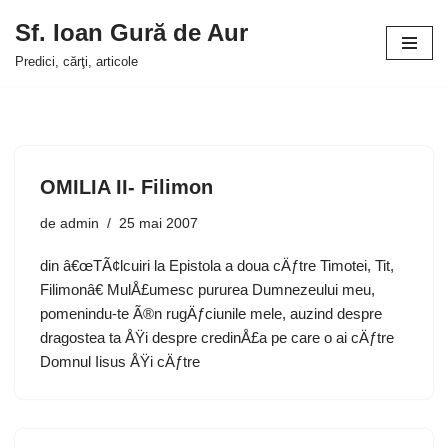
Sf. Ioan Gură de Aur
Sari
Predici, cărţi, articole
la
conținut
OMILIA II- Filimon
de
admin
25 mai 2007
din â€œTÃ¢lcuiri la Epistola a doua cÄƒtre Timotei, Tit,
Filimonâ€ MulÅ£umesc pururea Dumnezeului meu,
pomenindu-te Ã®n rugÄƒciunile mele, auzind despre
dragostea ta ÅŸi despre credinÅ£a pe care o ai cÄƒtre
Domnul Iisus ÅŸi cÄƒtre