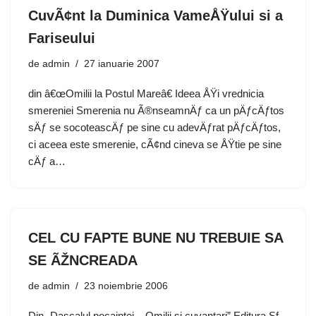
CuvÃ¢nt la Duminica VameÅŸului si a
Fariseului
de
admin
27 ianuarie 2007
din â€œOmilii la Postul Mareâ€ Ideea ÅŸi vrednicia
smereniei Smerenia nu Ã®nseamnÄƒ ca un pÄƒcÄƒtos
sÄƒ se socoteascÄƒ pe sine cu adevÄƒrat pÄƒcÄƒtos,
ci aceea este smerenie, cÃ¢nd cineva se ÅŸtie pe sine
cÄƒ a…
CEL CU FAPTE BUNE NU TREBUIE SA
SE ÃŽNCREADA
de
admin
23 noiembrie 2006
Din „Dascalul pocaintei – Omilii si cuvantari” Editura Sf.