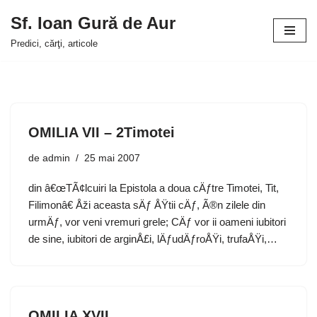
Sf. Ioan Gură de Aur
Sari
Predici, cărţi, articole
la
conținut
OMILIA VII – 2Timotei
de
admin
25 mai 2007
din â€œTÃ¢lcuiri la Epistola a doua cÄƒtre Timotei, Tit,
Filimonâ€ Åži aceasta sÄƒ ÅŸtii cÄƒ, Ã®n zilele din
urmÄƒ, vor veni vremuri grele; CÄƒ vor ii oameni iubitori
de sine, iubitori de arginÅ£i, lÄƒudÄƒroÅŸi, trufaÅŸi,…
OMILIA XVII