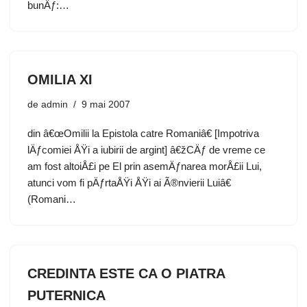
bunÄƒ:…
OMILIA XI
de
admin
9 mai 2007
din â€œOmilii la Epistola catre Romaniâ€ [Impotriva
lÄƒcomiei ÅŸi a iubirii de argint] â€žCÄƒ de vreme ce
am fost altoiÅ£i pe El prin asemÄƒnarea morÅ£ii Lui,
atunci vom fi pÄƒrtaÅŸi ÅŸi ai Ã®nvierii Luiâ€
(Romani…
CREDINTA ESTE CA O PIATRA
PUTERNICA