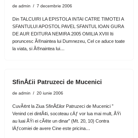
de
admin
7 decembrie 2006
Din TALCUIRI LA EPISTOLA INTAI CATRE TIMOTEI A
SFANTULUI APOSTOL PAVEL SFANTUL IOAN GURA
DE AUR EDITURA NEMIRA 2005 OMILIA XVIII Iti
poruncesc Ã®naintea lui Dumnezeu, Cel ce aduce toate
la viata, si Ã®naintea lui…
SfinÅ£ii Patruzeci de Mucenici
de
admin
20 iunie 2006
CuvÃ¢nt la Ziua SfinÅ£ilor Patruzeci de Mucenici ”
Venind cei dintÃ¢i, socoteau cÄƒ vor lua mai mult, ÅŸi
au luai ÅŸi ei cÃ¢te un dinar” (Mt. 20, 10) Contra
lÄƒcomiei de avere Cine este pricina…