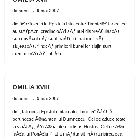
de
admin
9 mai 2007
din â€œTalcuiri la Epistola Intai catre Timoteiâ€ Iar cei ce
au stÄƒpÃ¢ni credincioÅŸi sÄƒ nu-i dispreÅ£uiascÄƒ
sub cuvÃ¢nt cÄƒ sunt fraÅ£i; ci mai mult sÄƒ-i
slujeascÄƒ, fiindcÄƒ primitorii bunei lor slujiri sunt
credincioÅŸi ÅŸi iubiÅ£i.
OMILIA XVIII
de
admin
9 mai 2007
din „Talcuiri la Epistola Intai catre Timotei” ÃŽÅ£iÂ
poruncesc Ã®naintea lui Dumnezeu, Cel ce aduce toate
la viaÅ£Äƒ, ÅŸi Ã®naintea lui Iisus Hristos, Cel ce Ã®n
faÅ£a lui PonÅ£iu Pilat a mÄƒrturisit mÄƒrturisirea cea